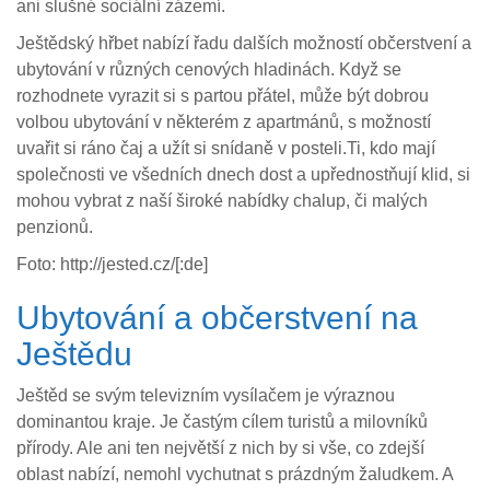
ani slušné sociální zázemí.
Ještědský hřbet nabízí řadu dalších možností občerstvení a
ubytování v různých cenových hladinách. Když se
rozhodnete vyrazit si s partou přátel, může být dobrou
volbou ubytování v některém z apartmánů, s možností
uvařit si ráno čaj a užít si snídaně v posteli.Ti, kdo mají
společnosti ve všedních dnech dost a upřednostňují klid, si
mohou vybrat z naší široké nabídky chalup, či malých
penzionů.
Foto: http://jested.cz/[:de]
Ubytování a občerstvení na
Ještědu
Ještěd se svým televizním vysílačem je výraznou
dominantou kraje. Je častým cílem turistů a milovníků
přírody. Ale ani ten největší z nich by si vše, co zdejší
oblast nabízí, nemohl vychutnat s prázdným žaludkem. A