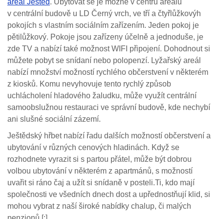
areál Ještěd
. Ubytovat se je možné v centru areálu
v centrální budově u LD Černý vrch, ve tří a čtyřlůžkovýh
pokojích s vlastním sociálním zařízením. Jeden pokoj je
pětilůžkový. Pokoje jsou zařízeny účelně a jednoduše, je
zde TV a nabízí také možnost WIFI připojení. Dohodnout si
můžete pobyt se snídaní nebo polopenzí. Lyžařský areál
nabízí množství možností rychlého občerstvení v některém
z kiosků. Komu nevyhovuje tento rychlý způsob
uchlácholení hladového žaludku, může využít centrální
samoobslužnou restauraci ve správní budově, kde nechybí
ani slušné sociální zázemí.
Ještědský hřbet nabízí řadu dalších možností občerstvení a
ubytování v různých cenových hladinách. Když se
rozhodnete vyrazit si s partou přátel, může být dobrou
volbou ubytování v některém z apartmánů, s možností
uvařit si ráno čaj a užít si snídaně v posteli.Ti, kdo mají
společnosti ve všedních dnech dost a upřednostňují klid, si
mohou vybrat z naší široké nabídky chalup, či malých
penzionů.[:]