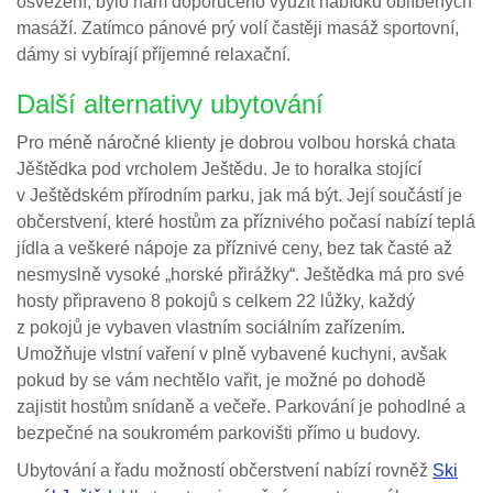
osvěžení, bylo nám doporučeno využít nabídku oblíbených
masáží. Zatímco pánové prý volí častěji masáž sportovní,
dámy si vybírají příjemné relaxační.
Další alternativy ubytování
Pro méně náročné klienty je dobrou volbou horská chata
Jěštědka pod vrcholem Ještědu. Je to horalka stojící
v Ještědském přírodním parku, jak má být. Její součástí je
občerstvení, které hostům za příznivého počasí nabízí teplá
jídla a veškeré nápoje za příznivé ceny, bez tak časté až
nesmyslně vysoké „horské přirážky“. Ještědka má pro své
hosty připraveno 8 pokojů s celkem 22 lůžky, každý
z pokojů je vybaven vlastním sociálním zařízením.
Umožňuje vlstní vaření v plně vybavené kuchyni, avšak
pokud by se vám nechtělo vařit, je možné po dohodě
zajistit hostům snídaně a večeře. Parkování je pohodlné a
bezpečné na soukromém parkovišti přímo u budovy.
Ubytování a řadu možností občerstvení nabízí rovněž
Ski