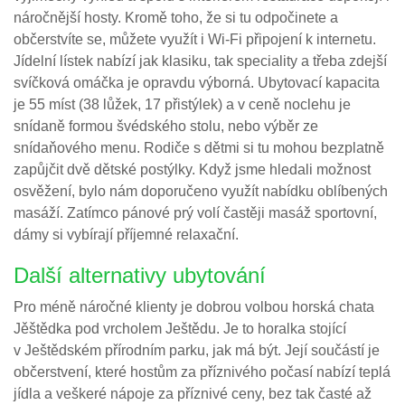
náročnější hosty. Kromě toho, že si tu odpočinete a
občerstvíte se, můžete využít i Wi-Fi připojení k internetu.
Jídelní lístek nabízí jak klasiku, tak speciality a třeba zdejší
svíčková omáčka je opravdu výborná. Ubytovací kapacita
je 55 míst (38 lůžek, 17 přistýlek) a v ceně noclehu je
snídaně formou švédského stolu, nebo výběr ze
snídaňového menu. Rodiče s dětmi si tu mohou bezplatně
zapůjčit dvě dětské postýlky. Když jsme hledali možnost
osvěžení, bylo nám doporučeno využít nabídku oblíbených
masáží. Zatímco pánové prý volí častěji masáž sportovní,
dámy si vybírají příjemné relaxační.
Další alternativy ubytování
Pro méně náročné klienty je dobrou volbou horská chata
Jěštědka pod vrcholem Ještědu. Je to horalka stojící
v Ještědském přírodním parku, jak má být. Její součástí je
občerstvení, které hostům za příznivého počasí nabízí teplá
jídla a veškeré nápoje za příznivé ceny, bez tak časté až