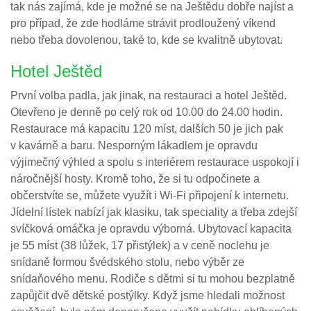
tak nás zajímá, kde je možné se na Ještědu dobře najíst a
pro případ, že zde hodláme strávit prodloužený víkend
nebo třeba dovolenou, také to, kde se kvalitně ubytovat.
Hotel Ještěd
První volba padla, jak jinak, na restauraci a hotel Ještěd.
Otevřeno je denně po celý rok od 10.00 do 24.00 hodin.
Restaurace má kapacitu 120 míst, dalších 50 je jich pak
v kavárně a baru. Nesporným lákadlem je opravdu
výjimečný výhled a spolu s interiérem restaurace uspokojí i
náročnější hosty. Kromě toho, že si tu odpočinete a
občerstvíte se, můžete využít i Wi-Fi připojení k internetu.
Jídelní lístek nabízí jak klasiku, tak speciality a třeba zdejší
svíčková omáčka je opravdu výborná. Ubytovací kapacita
je 55 míst (38 lůžek, 17 přistýlek) a v ceně noclehu je
snídaně formou švédského stolu, nebo výběr ze
snídaňového menu. Rodiče s dětmi si tu mohou bezplatně
zapůjčit dvě dětské postýlky. Když jsme hledali možnost