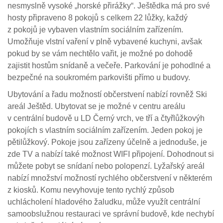
nesmyslně vysoké „horské přirážky“. Ještědka má pro své
hosty připraveno 8 pokojů s celkem 22 lůžky, každý
z pokojů je vybaven vlastním sociálním zařízením.
Umožňuje vlstní vaření v plně vybavené kuchyni, avšak
pokud by se vám nechtělo vařit, je možné po dohodě
zajistit hostům snídaně a večeře. Parkování je pohodlné a
bezpečné na soukromém parkovišti přímo u budovy.
Ubytování a řadu možností občerstvení nabízí rovněž Ski
areál Ještěd. Ubytovat se je možné v centru areálu
v centrální budově u LD Černý vrch, ve tří a čtyřlůžkovýh
pokojích s vlastním sociálním zařízením. Jeden pokoj je
pětilůžkový. Pokoje jsou zařízeny účelně a jednoduše, je
zde TV a nabízí také možnost WIFI připojení. Dohodnout si
můžete pobyt se snídaní nebo polopenzí. Lyžařský areál
nabízí množství možností rychlého občerstvení v některém
z kiosků. Komu nevyhovuje tento rychlý způsob
uchlácholení hladového žaludku, může využít centrální
samoobslužnou restauraci ve správní budově, kde nechybí