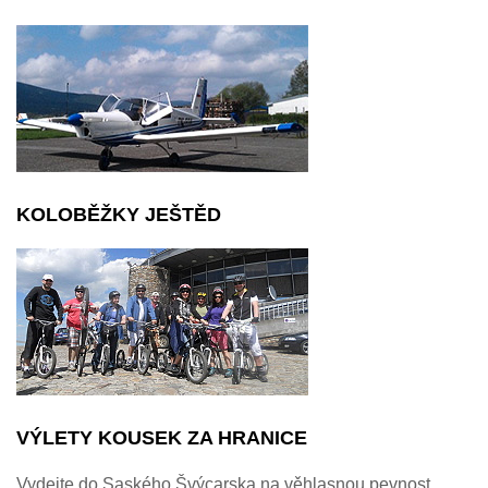
KOLOBĚŽKY JEŠTĚD
VÝLETY KOUSEK ZA HRANICE
Vydejte do Saského Švýcarska na věhlasnou pevnost