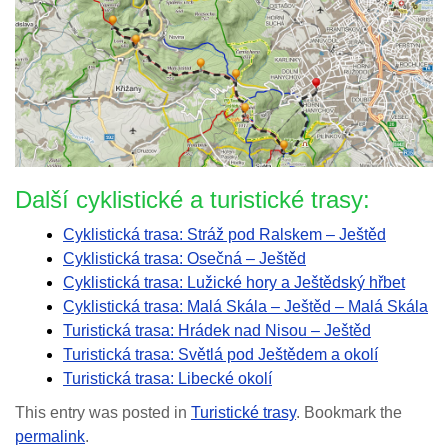
Další cyklistické a turistické trasy:
Cyklistická trasa: Stráž pod Ralskem – Ještěd
Cyklistická trasa: Osečná – Ještěd
Cyklistická trasa: Lužické hory a Ještědský hřbet
Cyklistická trasa: Malá Skála – Ještěd – Malá Skála
Turistická trasa: Hrádek nad Nisou – Ještěd
Turistická trasa: Světlá pod Ještědem a okolí
Turistická trasa: Libecké okolí
This entry was posted in
Turistické trasy
. Bookmark the
permalink
.