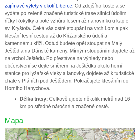
zajímavé výlety v okolí Liberce
. Od zdejšího kostela se
vydáte po zeleně značené turistické trase silnicí údolím
říčky Rokytky a poté vzhůru lesem až na rovinku u kaple
sv. Kryštofa. Čeká vás ostré stoupání na vrch Lom a pak
klesání lesní cestou až do Křižanského údolí a
kamennému kříži. Odtud budete opět stoupat na Malý
Ještěd a na Dánské kameny. Mírným stoupáním dojdete až
na vrchol Ještědu. Po přestávce na výhledy nebo
občerstvení se dejte směrem na Ještědku okolo horní
stanice pro lyžařské vleky a lanovky, dojdete až k turistické
chatě v Pláních pod Ještědem. Pokračujete klesáním do
Horního Hanychova.
Délka trasy:
Celkově ujdete několik metrů nad 16
km po středně náročné a značené cestě.
Mapa