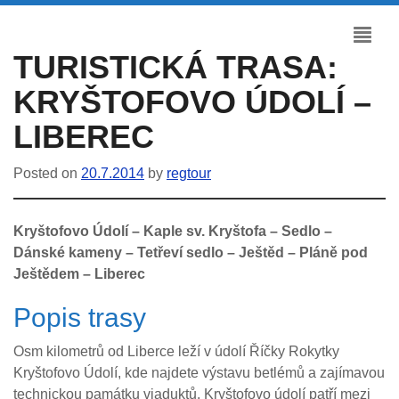
TURISTICKÁ TRASA:
KRYŠTOFOVO ÚDOLÍ –
LIBEREC
Posted on
20.7.2014
by
regtour
Kryštofovo Údolí – Kaple sv. Kryštofa – Sedlo –
Dánské kameny – Tetřeví sedlo – Ještěd – Pláně pod
Ještědem – Liberec
Popis trasy
Osm kilometrů od Liberce leží v údolí Říčky Rokytky
Kryštofovo Údolí, kde najdete výstavu betlémů a zajímavou
technickou památku viaduktů. Kryštofovo údolí patří mezi