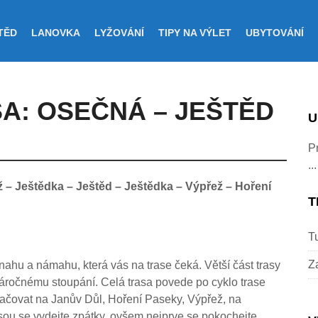
TĚD
LANOVKA
LYŽOVÁNÍ
TIPY NA VÝLET
UBYTOVÁNÍ
A: OSEČNÁ – JEŠTĚD
U
Pr
...
 – Ještědka – Ještěd – Ještědka – Výpřež – Hoření
T
Tu
Z
ahu a námahu, která vás na trase čeká. Větší část trasy
 náročnému stoupání. Celá trasa povede po cyklo trase
račovat na Janův Důl, Hoření Paseky, Výpřež, na
rasou se vydejte zpátky, ovšem nejprve se pokochejte