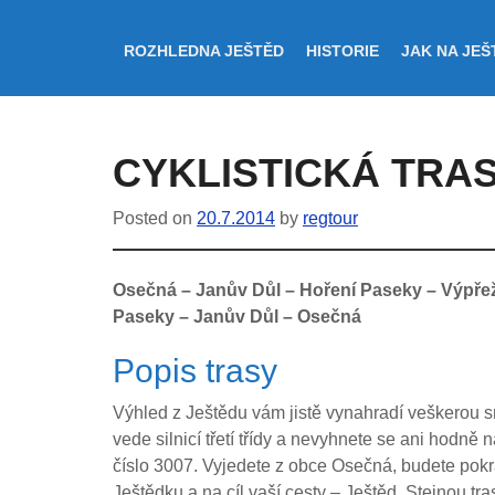
ROZHLEDNA JEŠTĚD
HISTORIE
JAK NA JEŠ
CYKLISTICKÁ TRAS
Posted on
20.7.2014
by
regtour
Osečná – Janův Důl – Hoření Paseky – Výpřež
Paseky – Janův Důl – Osečná
Popis trasy
Výhled z Ještědu vám jistě vynahradí veškerou sn
vede silnicí třetí třídy a nevyhnete se ani hodně
číslo 3007. Vyjedete z obce Osečná, budete pok
Ještědku a na cíl vaší cesty – Ještěd. Stejnou t