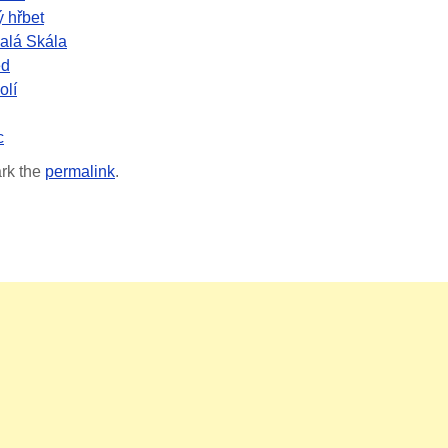
ý hřbet
Malá Skála
ěd
olí
c
rk the
permalink
.