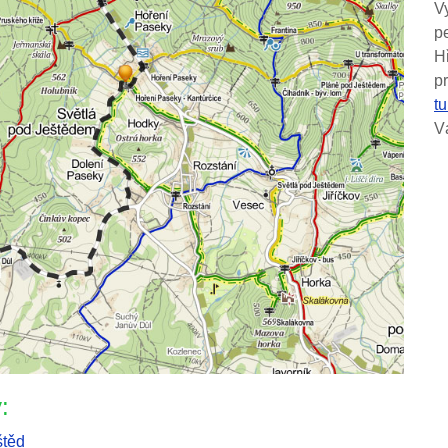
V
pe
H
p
tu
V
:
štěd