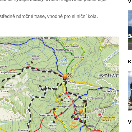
V
tředně náročné trase, vhodné pro silniční kola.
K
V