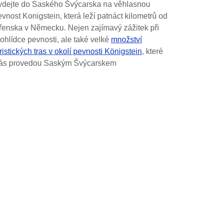
ydejte do Saského Švýcarska na věhlasnou
vnost Konigstein, která leží patnáct kilometrů od
řenska v Německu. Nejen zajímavý zážitek při
rohlídce pevnosti, ale také velké
množství
ristických tras v okolí pevnosti Königstein
, které
ás provedou Saským Švýcarskem